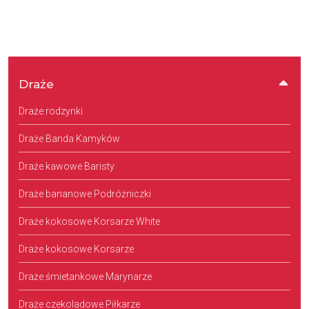
Draże
Draże rodzynki
Draże Banda Kamyków
Draże kawowe Baristy
Draże bananowe Podróżniczki
Draże kokosowe Korsarze White
Draże kokosowe Korsarze
Draże śmietankowe Marynarze
Draże czekoladowe Piłkarze